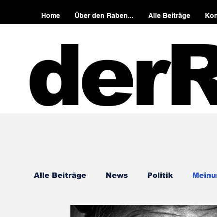
Home
Über den Raben...
Alle Beiträge
Kon
der
Alle Beiträge
News
Politik
Meinu
Tiroler-Heimat-Gschichtln