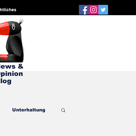
htliches
ews &
pinion
log
Unterhaltung