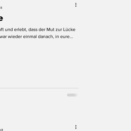
it
e
ft und erlebt, dass der Mut zur Lücke
rettend sein kann. Mir war wieder einmal danach, in eure...
eit