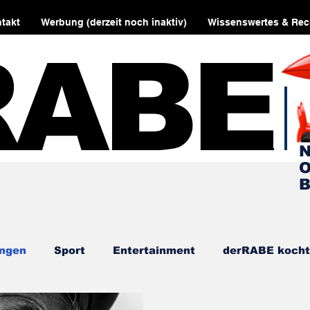
takt
Werbung (derzeit noch inaktiv)
Wissenswertes & Rec
RABE
N
O
B
ngen
Sport
Entertainment
derRABE kocht