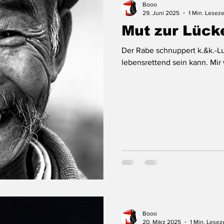
Booo
29. Juni 2025
1 Min. Leseze
Mut zur Lück
Der Rabe schnuppert k.&k.-Lu
lebens
Booo
20. März 2025
1 Min. Lesez