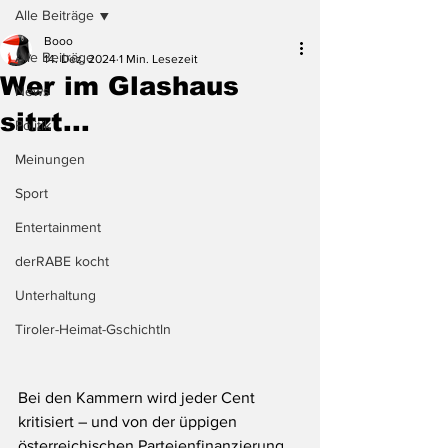
Alle Beiträge
Booo
Alle Beiträge
14. Dez. 2024
1 Min. Lesezeit
Wer im Glashaus
News
sitzt...
Politik
Meinungen
Sport
Entertainment
derRABE kocht
Unterhaltung
Tiroler-Heimat-Gschichtln
Bei den Kammern wird jeder Cent 
kritisiert – und von der üppigen 
österreichischen Parteienfinanzierung 