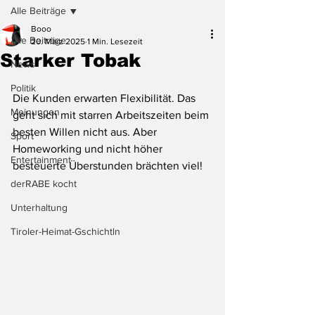
Alle Beiträge
Booo
Alle Beiträge
20. März 2025
1 Min. Lesezeit
Starker Tobak
News
Politik
Die Kunden erwarten Flexibilität. Das 
Meinungen
geht sich mit starren Arbeitszeiten beim 
besten Willen nicht aus. Aber 
Sport
Homeworking und nicht höher 
Entertainment
besteuerte Überstunden brächten viel!
derRABE kocht
Unterhaltung
Tiroler-Heimat-Gschichtln