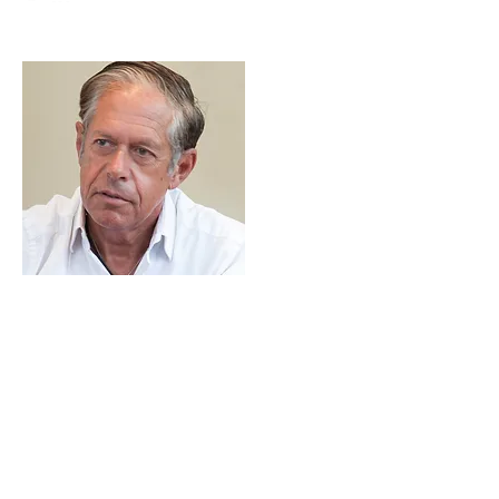
Produktionschef
Jürgen Bodenseer
juergen@bodenseer.com
0043 512 24 444 210