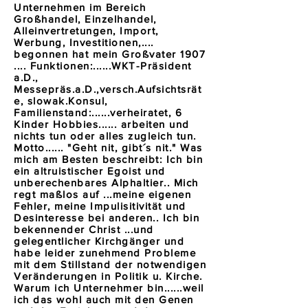
Unternehmen im Bereich
Großhandel, Einzelhandel,
Alleinvertretungen, Import,
Werbung, Investitionen,....
begonnen hat mein Großvater 1907
.... Funktionen:......WKT-Präsident
a.D.,
Messepräs.a.D.,versch.Aufsichtsrät
e, slowak.Konsul,
Familienstand:......verheiratet, 6
Kinder Hobbies...... arbeiten und
nichts tun oder alles zugleich tun.
Motto...... "Geht nit, gibt´s nit." Was
mich am Besten beschreibt: Ich bin
ein altruistischer Egoist und
unberechenbares Alphaltier.. Mich
regt maßlos auf ...meine eigenen
Fehler, meine Impulisitivität und
Desinteresse bei anderen.. Ich bin
bekennender Christ ...und
gelegentlicher Kirchgänger und
habe leider zunehmend Probleme
mit dem Stillstand der notwendigen
Veränderungen in Politik u. Kirche.
Warum ich Unternehmer bin......weil
ich das wohl auch mit den Genen