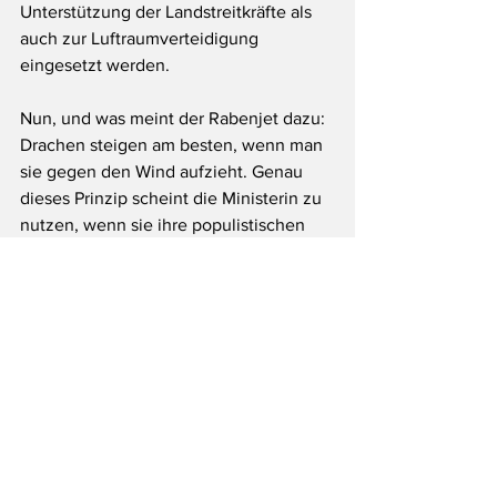
Unterstützung der Landstreitkräfte als 
auch zur Luftraumverteidigung 
eingesetzt werden.
Nun, und was meint der Rabenjet dazu:  
Drachen steigen am besten, wenn man 
sie gegen den Wind aufzieht. Genau 
dieses Prinzip scheint die Ministerin zu 
nutzen, wenn sie ihre populistischen 
Drachenjets steigen lässt. Man braucht 
sich nur eine Stelle zu suchen, in der 
die Luft besonders turbulent ist. Das 
war schon immer so. Eine diffuse 
Brauchen-wir-nicht-Stimmung ist für 
Nein-Parolen besonders empfänglich. 
 Drachen fliegen halt so gut, wenn man 
sie gegen den Wind einer seriösen 
Diskussion segeln lässt, meint
Euer Rabe