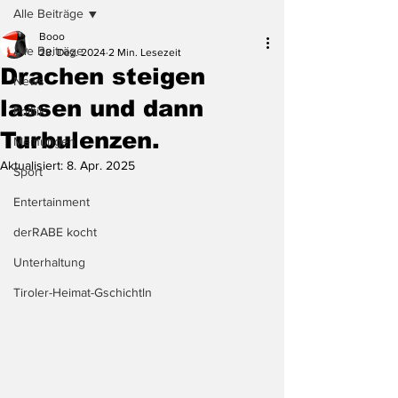
Alle Beiträge
Booo
Alle Beiträge
28. Dez. 2024
2 Min. Lesezeit
Drachen steigen
News
lassen und dann
Politik
Turbulenzen.
Meinungen
Aktualisiert:
8. Apr. 2025
Sport
Entertainment
derRABE kocht
Unterhaltung
Tiroler-Heimat-Gschichtln