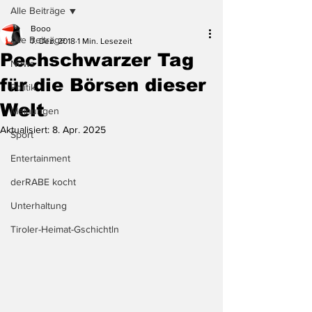
Alle Beiträge
Booo
Alle Beiträge
7. Dez. 2018
1 Min. Lesezeit
Pechschwarzer Tag
News
für die Börsen dieser
Politik
Welt
Meinungen
Aktualisiert:
8. Apr. 2025
Sport
Entertainment
derRABE kocht
Unterhaltung
Tiroler-Heimat-Gschichtln